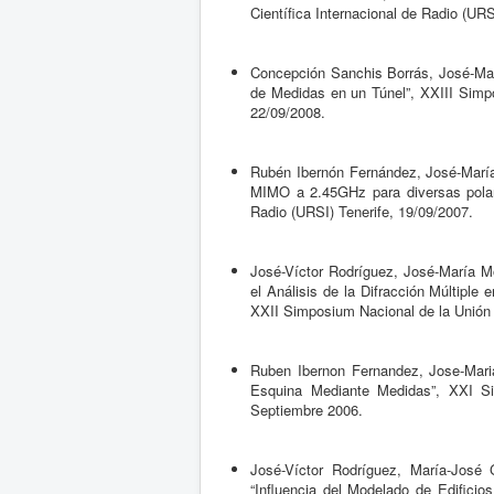
Científica Internacional de Radio (UR
Concepción Sanchis Borrás, José-Marí
de Medidas en un Túnel”, XXIII Simpo
22/09/2008.
Rubén Ibernón Fernández, José-María
MIMO a 2.45GHz para diversas polari
Radio (URSI) Tenerife, 19/09/2007.
José-Víctor Rodríguez, José-María M
el Análisis de la Difracción Múltiple
XXII Simposium Nacional de la Unión C
Ruben Ibernon Fernandez, Jose-Mari
Esquina Mediante Medidas”, XXI Sim
Septiembre 2006.
José-Víctor Rodríguez, María-José 
“Influencia del Modelado de Edificio