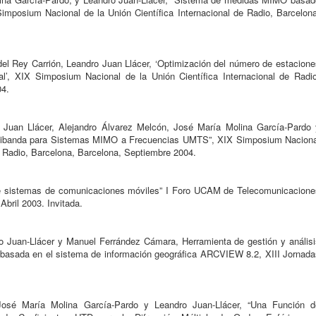
imposium Nacional de la Unión Científica Internacional de Radio, Barcelona
el Rey Carrión, Leandro Juan Llácer, ‘Optimización del número de estacione
l’, XIX Simposium Nacional de la Unión Científica Internacional de Radio
04.
 Juan Llácer, Alejandro Álvarez Melcón, José María Molina García-Pardo 
Bibanda para Sistemas MIMO a Frecuencias UMTS”, XIX Simposium Naciona
de Radio, Barcelona, Barcelona, Septiembre 2004.
 de sistemas de comunicaciones móviles” I Foro UCAM de Telecomunicacione
Abril 2003. Invitada.
o Juan-Llácer y Manuel Ferrández Cámara, Herramienta de gestión y análisi
basada en el sistema de información geográfica ARCVIEW 8.2, XIII Jornada
José María Molina García-Pardo y Leandro Juan-Llácer, “Una Función d