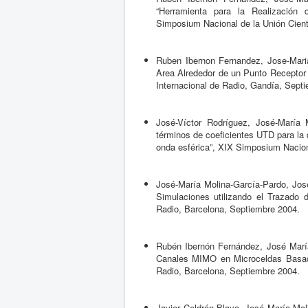
“Herramienta para la Realización
Simposium Nacional de la Unión Cient
Ruben Ibernon Fernandez, Jose-Maria
Area Alrededor de un Punto Receptor 
Internacional de Radio, Gandía, Sept
José-Víctor Rodríguez, José-María 
términos de coeficientes UTD para la 
onda esférica”, XIX Simposium Naciona
José-María Molina-García-Pardo, Jos
Simulaciones utilizando el Trazado 
Radio, Barcelona, Septiembre 2004.
Rubén Ibernón Fernández, José María
Canales MIMO en Microceldas Basada
Radio, Barcelona, Septiembre 2004.
Javier Celdrán-Blaya, José María Mo