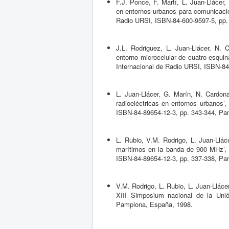
F.J. Ponce, F. Martí, L. Juan-Llácer,
en entornos urbanos para comunicacio
Radio URSI, ISBN-84-600-9597-5, pp.
J.L. Rodriguez, L. Juan-Llácer, N.
entorno microcelular de cuatro esquin
Internacional de Radio URSI, ISBN-84
L. Juan-Llácer, G. Marín, N. Cardona
radioeléctricas en entornos urbanos’
ISBN-84-89654-12-3, pp. 343-344, Pa
L. Rubio, V.M. Rodrigo, L. Juan-Llác
marítimos en la banda de 900 MHz’, X
ISBN-84-89654-12-3, pp. 337-338, Pa
V.M. Rodrigo, L. Rubio, L. Juan-Llác
XIII Simposium nacional de la Unió
Pamplona, España, 1998.