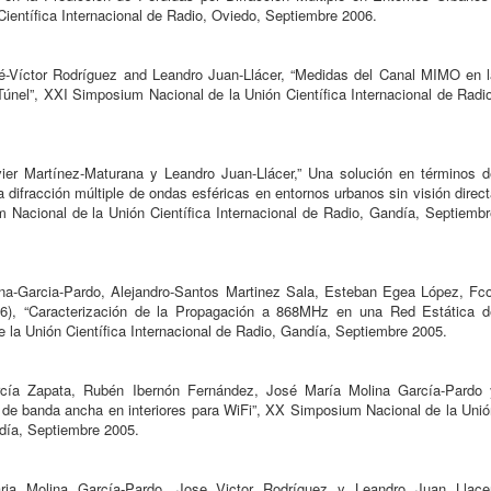
ientífica Internacional de Radio, Oviedo, Septiembre 2006.
é-Víctor Rodríguez and Leandro Juan-Llácer, “Medidas del Canal MIMO en l
únel”, XXI Simposium Nacional de la Unión Científica Internacional de Radio
vier Martínez-Maturana y Leandro Juan-Llácer,” Una solución en términos d
a difracción múltiple de ondas esféricas en entornos urbanos sin visión direc
m Nacional de la Unión Científica Internacional de Radio, Gandía, Septiembr
a-Garcia-Pardo, Alejandro-Santos Martinez Sala, Esteban Egea López, Fco
(6), “Caracterización de la Propagación a 868MHz en una Red Estática d
la Unión Científica Internacional de Radio, Gandía, Septiembre 2005.
cía Zapata, Rubén Ibernón Fernández, José María Molina García-Pardo 
de banda ancha en interiores para WiFi”, XX Simposium Nacional de la Unió
ndía, Septiembre 2005.
ia Molina García-Pardo, Jose Victor Rodríguez y Leandro Juan Llacer