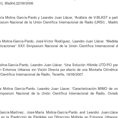
SI), Madrid,22/09/2008.
a Molina García-Pardo y Leandro Juan Llácer, “Análisis de V-BLAST a parti
sium Nacional de la Unión Científica Internacional de Radio (URSI) , Madrid
 Molina-García-Pardo, José-Víctor Rodríguez, Leandro Juan Llácer, “Medida
zaciones” XXII Simposium Nacional de la Unión Científica Internacional d
olina-García-Pardo, Leandro Juan Llácer, “Una Solución Híbrida UTD-PO par
 en Entornos Urbanos sin Visión Directa por efecto de una Montaña Cilíndrica
ientífica Internacional de Radio, Tenerife, 19/09/2007.
a Molina García-Pardo, Leandro Juan Llacer, “Caracterización MIMO de un
posium Nacional de la Unión Científica Internacional de Radio, Oviedo
García-Martínez, José-María Molina-García-Pardo and Leandro Juan-Llácer
s en la Predicción de Pérdidas por Difracción Múltiple en Entornos Urbanos”