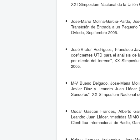
XXI Simposium Nacional de la Unión C
José-María Molina-García-Pardo, Jos
Transición de Entrada a un Pequeño T
Oviedo, Septiembre 2006.
José-Víctor Rodríguez, Francisco-Ja
coeficientes UTD para el análisis de l
por efecto del terreno”, XX Simposiu
2005.
M-V Bueno Delgado, Jose-Maria Molin
Javier Diaz y Leandro Juan Llácer 
Sensores”, XX Simposium Nacional de 
Oscar Gascón Francés, Alberto Gar
Leandro Juan Llácer, “medidas MIMO 
Científica Internacional de Radio, Ga
Ruben Ibernon Fernandez, Jose-Mar