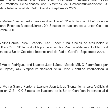
 de Prácticas Relacionadas con Sistemas de Radiocomunicaciones”, X
ífica Internacional de Radio, Gandía, Septiembre 2005.
 Molina García-Pardo, Leandro Juan Llacer, “Predicción de Cobertura en u
para Entornos Microcelulares”, XX Simposium Nacional de la Unión Científic
iembre 2005.
Molina-García-Pardo, Leandro Juan Llácer, “Una función de atenuación e
difracción múltiple producida por un array de cuñas considerando incidencia 
l de la Unión Científica Internacional de Radio, Gandía, Septiembre 2004.
é-Víctor Rodríguez and Leandro Juan-Llácer, “Modelo MIMO Paramétrico par
de Rayos”, XIX Simposium Nacional de la Unión Científica Internacional d
 Molina García-Pardo, y Leandro Juan-Llácer, “Herramienta para Análisis d
 en GIS”, XIX Simposium Nacional de la Unión Científica Internacional d
lina García-Pardo, y Leandro Juan-Llácer, “Sistema de medidas MIMO basad