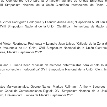
de Coeficientes UTD para la Difracción Múltiple de Ondas Esféricas e
III Simposium Nacional de la Unión Científica Internacional de Radio, 
é Víctor Rodríguez Rodríguez y Leandro Juan-Llácer, “Capacidad MIMO en l
XVIII Simposium Nacional de la Unión Científica Internacional de Radio, 
é Víctor Rodríguez Rodríguez y Leandro Juan-Llácer, “Cálculo de la Zona d
la frecuencia de 2.1 GHz”, XVII Simposium Nacional de la Unión Científic
áres, Madrid, Septiembre 2002.
n and L. Juan-Llácer, “Análisis de métodos deterministas para el cálculo d
on corrección morfográfica” XVII Simposium Nacional de la Unión Científic
.
istos Markogiannakis, George Nanos, Markus Rullmann, Anthony Sgourdos 
 un Canal de Comunicaciones Digital”, XVI Simposium Nacional de la Unió
drid, Universidad Europea de Madrid, Septiembre 2001.