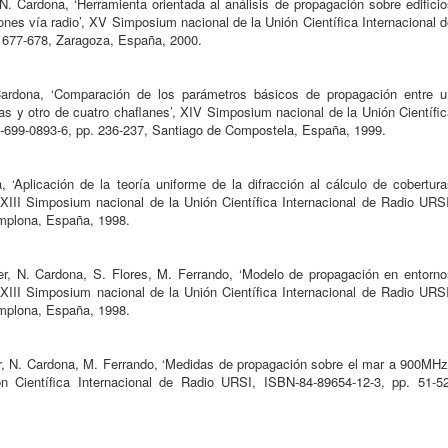
 N. Cardona, ‘Herramienta orientada al análisis de propagación sobre edifici
nes vía radio’, XV Simposium nacional de la Unión Científica Internacional 
 677-678, Zaragoza, España, 2000.
 Cardona, ‘Comparación de los parámetros básicos de propagación entre u
as y otro de cuatro chaflanes’, XIV Simposium nacional de la Unión Científi
-699-0893-6, pp. 236-237, Santiago de Compostela, España, 1999.
, ‘Aplicación de la teoría uniforme de la difracción al cálculo de cobertur
, XIII Simposium nacional de la Unión Científica Internacional de Radio URS
mplona, España, 1998.
er, N. Cardona, S. Flores, M. Ferrando, ‘Modelo de propagación en entorno
III Simposium nacional de la Unión Científica Internacional de Radio URSI
mplona, España, 1998.
er, N. Cardona, M. Ferrando, ‘Medidas de propagación sobre el mar a 900MHz’
n Científica Internacional de Radio URSI, ISBN-84-89654-12-3, pp. 51-52